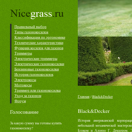
Правильный выбор
Типы газонокосилок
Классификация по эргономике
Технические характеристики
Функции косилок для газонов
Триммеры
Электрические триммеры
Электрические газонокосилки
Бензиновые газонокосилки
История газонокосилок
Электрокосы
Мотокосы
Триммер или газонокосилка
Уход за газоном
Главная
/
Black&Decker
Форум
Black&Decker
Голосование
История американской корпорац
За какую сумму вы готовы купить
небольшой механической мастерск
газонокосилку?
Блэком и Алонзо Г. Деккером. 