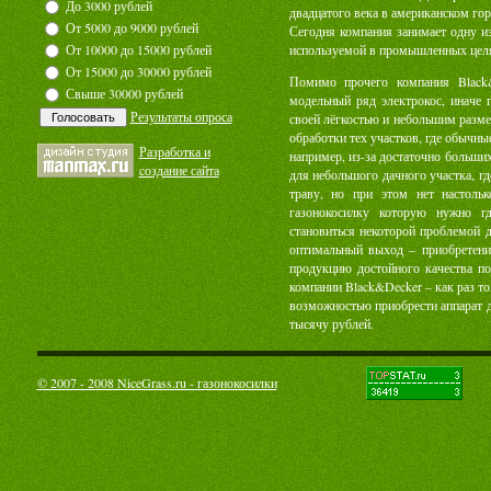
До 3000 рублей
двадцатого века в американском го
От 5000 до 9000 рублей
Сегодня компания занимает одну и
От 10000 до 15000 рублей
используемой в промышленных целях
От 15000 до 30000 рублей
Помимо прочего компания Black
Свыше 30000 рублей
модельный ряд электрокос, иначе 
Результаты опроса
своей лёгкостью и небольшим разме
обработки тех участков, где обычны
Разработка и
например, из-за достаточно больших
cоздание сайта
для небольшого дачного участка, гд
траву, но при этом нет настоль
газонокосилку которую нужно гд
становиться некоторой проблемой 
оптимальный выход – приобретени
продукцию достойного качества по
компании Black&Decker – как раз то
возможностью приобрести аппарат д
тысячу рублей.
© 2007 - 2008 NiceGrass.ru - газонокосилки