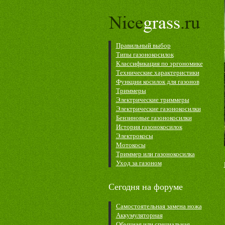
Правильный выбор
Типы газонокосилок
Классификация по эргономике
Технические характеристики
Функции косилок для газонов
Триммеры
Электрические триммеры
Электрические газонокосилки
Бензиновые газонокосилки
История газонокосилок
Электрокосы
Мотокосы
Триммер или газонокосилка
Уход за газоном
Сегодня на форуме
Самостоятельная замена ножа
Аккумуляторная
Обычная или специальная