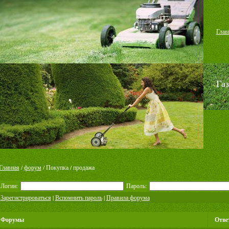
Глав
Га
Главная
/
форум
/ Покупка / продажа
Логин:
Пароль:
Зарегистрироваться
|
Вспомнить пароль
|
Правила форума
Форумы
Отве