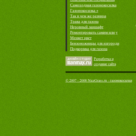
Самоходная газонокосилка
Газонокосилка +
Так в чем же разница
Трава для газона
Неровный ланшафт
Ремонтировать самим или у
Меняет цвет
Бензоножницы для изгороди
Подкормка для газона
Разработка и
cоздание сайта
© 2007 - 2008 NiceGrass.ru - газонокосилки