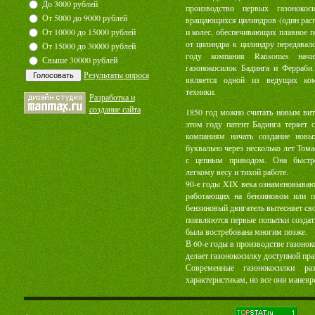
До 3000 рублей
производство первых газонокос
От 5000 до 9000 рублей
вращающихся цилиндров (один распо
От 10000 до 15000 рублей
и колес, обеспечивающих плавное 
от цилиндра к цилиндру передавал
От 15000 до 30000 рублей
году компания Ransomes начи
Свыше 30000 рублей
газонокосилок Бадинга и Ферраби
Результаты опроса
является одной из ведущих ком
техники.
Разработка и
cоздание сайта
1850 год можно считать новым вит
этом году патент Бадинга теряет 
компаниям начать создание новы
буквально через несколько лет Том
с цепным приводом. Она быстро
легкому весу и тихой работе.
90-е годы XIX века ознаменовываю
работающих на бензиновом или па
бензиновый двигатель вытесняет сво
появляются первые попытки создать
была востребована многим позже.
В 60-е годы в производстве газонок
делает газонокосилку доступной пр
Современные газонокосилки ра
характеристикам, но все они маневр