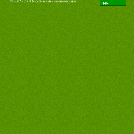
© 2007 - 2008 NiceGrass.ru - газонокосилки