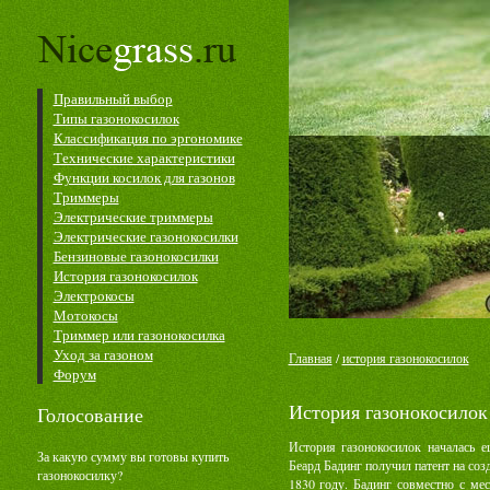
Правильный выбор
Типы газонокосилок
Классификация по эргономике
Технические характеристики
Функции косилок для газонов
Триммеры
Электрические триммеры
Электрические газонокосилки
Бензиновые газонокосилки
История газонокосилок
Электрокосы
Мотокосы
Триммер или газонокосилка
Уход за газоном
Главная
/
история газонокосилок
Форум
История газонокосилок
Голосование
История газонокосилок началась е
За какую сумму вы готовы купить
Беард Бадинг получил патент на со
газонокосилку?
1830 году. Бадинг совместно с м