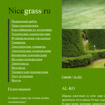
Правильный выбор
Типы газонокосилок
Классификация по эргономике
Технические характеристики
Функции косилок для газонов
Триммеры
Электрические триммеры
Электрические газонокосилки
Бензиновые газонокосилки
История газонокосилок
Электрокосы
Мотокосы
Триммер или газонокосилка
Уход за газоном
Главная
/
AL-KO
Форум
AL-KO
Голосование
Широко известный во всём мире 
За какую сумму вы готовы купить
произошло это в начала 30-тых год
газонокосилку?
В наше время компания занимаетс