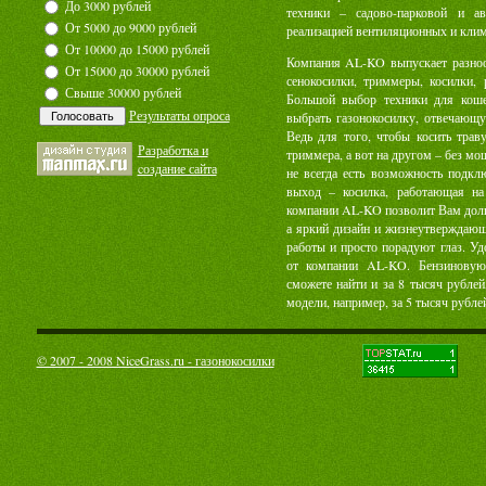
До 3000 рублей
техники – садово-парковой и а
От 5000 до 9000 рублей
реализацией вентиляционных и клим
От 10000 до 15000 рублей
Компания AL-KO выпускает разноо
От 15000 до 30000 рублей
сенокосилки, триммеры, косилки, 
Свыше 30000 рублей
Большой выбор техники для кош
Результаты опроса
выбрать газонокосилку, отвечаю
Ведь для того, чтобы косить трав
Разработка и
триммера, а вот на другом – без мо
cоздание сайта
не всегда есть возможность подкл
выход – косилка, работающая на
компании AL-KO позволит Вам долго
а яркий дизайн и жизнеутверждающа
работы и просто порадуют глаз. Уд
от компании AL-KO. Бензиновую
сможете найти и за 8 тысяч рублей
модели, например, за 5 тысяч рубле
© 2007 - 2008 NiceGrass.ru - газонокосилки