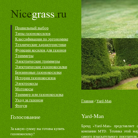
Правильный выбор
Типы газонокосилок
Классификация по эргономике
Технические характеристики
Функции косилок для газонов
Триммеры
Электрические триммеры
Электрические газонокосилки
Бензиновые газонокосилки
История газонокосилок
Электрокосы
Мотокосы
Триммер или газонокосилка
Уход за газоном
Главная
/
Yard-Man
Форум
Yard-Man
Голосование
Бренд «Yard-Man» представляет 
За какую сумму вы готовы купить
компании MTD. Техника этой мар
газонокосилку?
самого взыскательного покупателя,