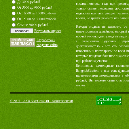
До 3000 рублей
вполне понятно, ведь при произв
От 5000 до 9000 рублей
только самые последние достижен
От 10000 до 15000 рублей
надёжные комплектующие, позволяю
время, не требуя ремонта или замен
От 15000 до 30000 рублей
Свыше 30000 рублей
Каждая модель не зависимо от 
Результаты опроса
неповторимым дизайном, который 
прочей техники для ухода за садом
Разработка и
с невероятно удобным управ
cоздание сайта
долговечностью - вот что позвол
известным и популярном во всём ми
которые придают большое значение
при работе на участке.
Бензиновые самоходные газонок
Briggs&Stratton, в них есть функ
незаменимыми помощниками в обр
рублей, Вы можете стать счастли
марки.
© 2007 - 2008 NiceGrass.ru - газонокосилки